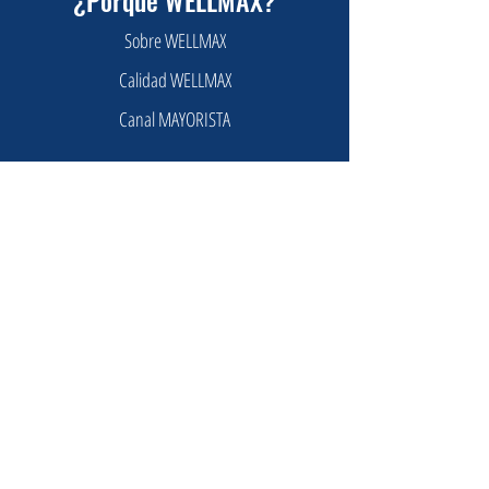
¿Porqué WELLMAX?
Sobre WELLMAX
Calidad WELLMAX
Canal MAYORISTA
Productos
Ampolletas
Plafones & Paneles
Tubos
Contactos
+569 8684 5553
+569 8684 5915